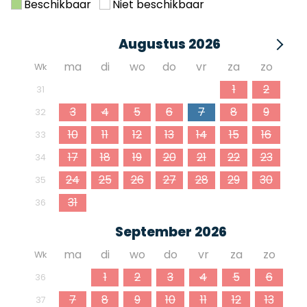
Beschikbaar
Niet beschikbaar
Augustus 2026
ma
di
wo
do
vr
za
zo
Wk
27
28
29
30
31
1
2
31
3
4
5
6
7
8
9
32
10
11
12
13
14
15
16
33
17
18
19
20
21
22
23
34
24
25
26
27
28
29
30
35
31
1
2
3
4
5
6
36
September 2026
ma
di
wo
do
vr
za
zo
Wk
31
1
2
3
4
5
6
36
7
8
9
10
11
12
13
37