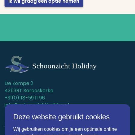
Ik wil graag een optie nemen
De Zompe 2
4353RT Serooskerke
+31(0)118-59 11 96
info@schoonzichtholiday.nl
KvK: 22019536
Deze website gebruikt cookies
Vakantiehuizen
Wij gebruiken cookies om je een optimale online