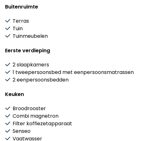
* tosti ijzer
Buitenruimte
* handmixer
Terras
Tuin
Tuinmeubelen
Eerste verdieping
2 slaapkamers
1 tweepersoonsbed met eenpersoonsmatrassen
2 eenpersoonsbedden
Keuken
Broodrooster
Combi magnetron
Filter koffiezetapparaat
Senseo
Vaatwasser