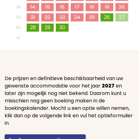
14
15
16
17
18
19
20
38
21
22
23
24
25
26
27
39
28
29
30
1
2
3
4
40
5
6
7
8
9
10
11
41
De prijzen en definitieve beschikbaarheid van uw
gewenste accommodatie voor het jaar
2027
en
later zijn mogelijk nog niet bekend. Daarom kunt u
misschien nog geen boeking maken in de
boekingskalender. Mocht u een optie willen nemen,
klik dan op de volgende link en vul het optieformulier
in.