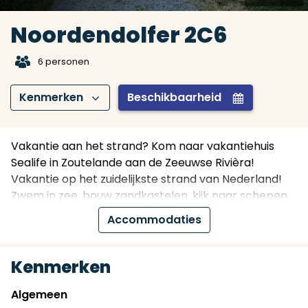
Noordendolfer 2C6
t
6 personen
Kenmerken
Beschikbaarheid
Z
I
Vakantie aan het strand? Kom naar vakantiehuis
Sealife in Zoutelande aan de Zeeuwse Rivièra!
Vakantie op het zuidelijkste strand van Nederland!
Zwem in zee, bouw zandkastelen, kijk naar schepen
of maak een wandeling over duinpaden of in het bos,
Accommodaties
bekijk parasailing bij gunstige wind. De ideale
vakantie voor het hele gezin en ook uw trouwe
viervoeter is van harte welkom!
Kenmerken
Noordendolfer 2-C6 in Zoutelande is een gezellig en
Algemeen