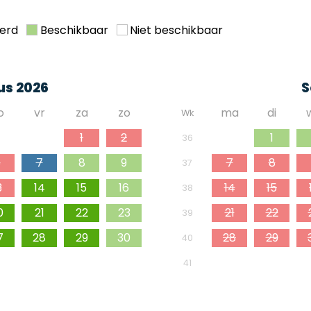
erd
Beschikbaar
Niet beschikbaar
us 2026
S
o
vr
za
zo
ma
di
Wk
0
31
1
2
31
1
36
6
7
8
9
7
8
37
3
14
15
16
14
15
38
0
21
22
23
21
22
39
7
28
29
30
28
29
40
4
5
6
5
6
41