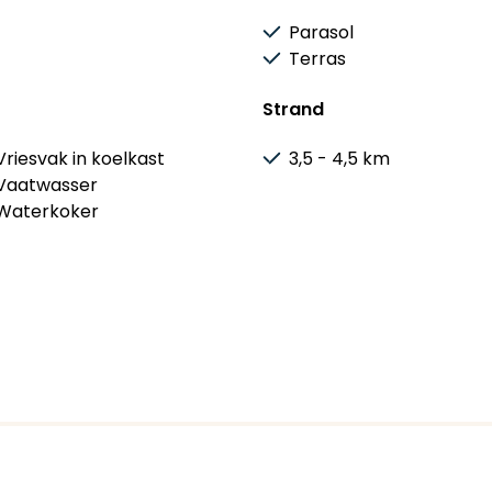
Parasol
Terras
Strand
Vriesvak in koelkast
3,5 - 4,5 km
Vaatwasser
Waterkoker