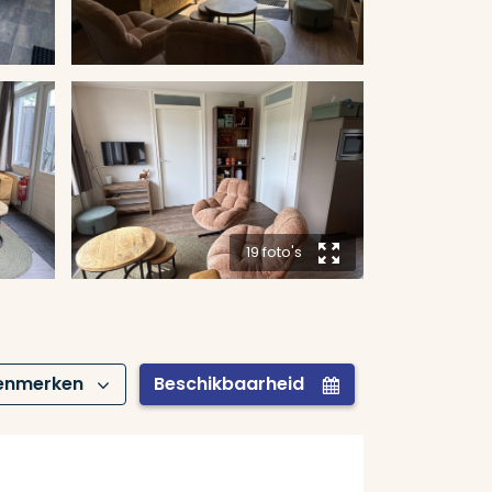
19 foto's
y
enmerken
Beschikbaarheid
Z
I