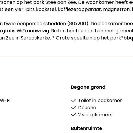
sonen op het park Stee aan Zee. De woonkamer heeft een 
t een vier-pits kookstel, koffiezetapparaat, magnetron,
an twee éénpersoonsbedden (80x200). De badkamer heeft 
 gratis WiFi aanwezig. Buiten heeft u een tuin met gemeub
an Zee in Serooskerke. * Grote speeltuin op het park*bbq
Begane grond
Wi-Fi
Toilet in badkamer
Douche
2 slaapkamers
Buitenruimte