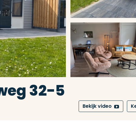
weg 32-5
Bekijk video
K
[