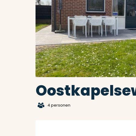
Oostkapelse
t
4 personen