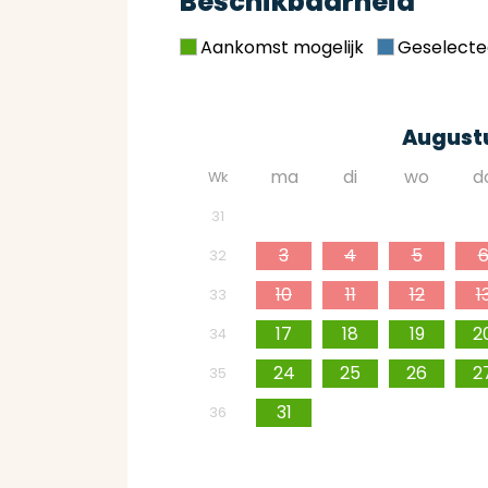
Beschikbaarheid
Aankomst mogelijk
Geselecte
August
ma
di
wo
d
Wk
27
28
29
3
31
3
4
5
32
10
11
12
1
33
17
18
19
2
34
24
25
26
2
35
31
1
2
3
36