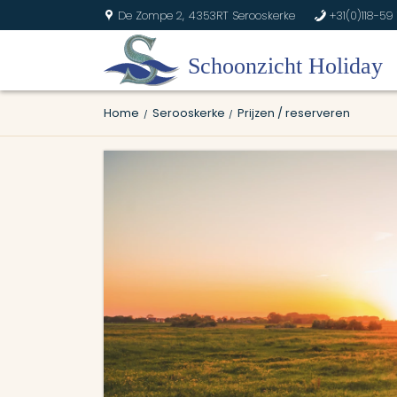
De Zompe 2,
4353RT Serooskerke
+31(0)118-59 
U
b
Home
Serooskerke
Prijzen / reserveren