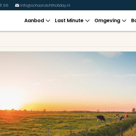
11 96
info@schoonzichtholiday.nl
%
Aanbod
Last Minute
Omgeving
B