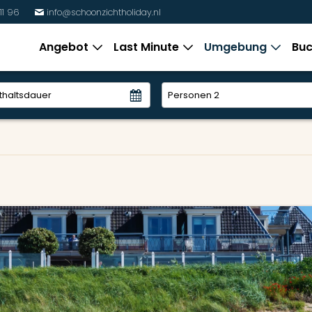
11 96
info@schoonzichtholiday.nl
%
Angebot
Last Minute
Umgebung
Buc
Personen
2