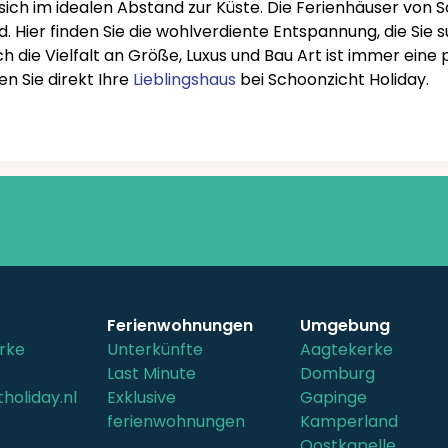
sich im idealen Abstand zur Küste. Die Ferienhäuser von S
 Hier finden Sie die wohlverdiente Entspannung, die Sie 
die Vielfalt an Größe, Luxus und Bau Art ist immer eine
n Sie direkt Ihre
Lieblingshaus
bei Schoonzicht Holiday.
Ferienwohnungen
Umgebung
rke
Unterkünfte
Aagtekerke
Last Minute
Domburg
holiday.nl
Exklusive
Gapinge
ferienwohnungen
Kamperland
Oostkapelle