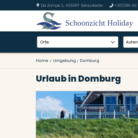
De Zompe 2,
4353RT Serooskerke
+31(0)118-59 
U
b
Home
Umgebung
Domburg
Urlaub in Domburg