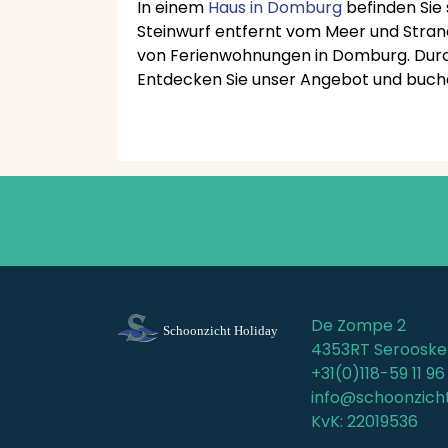
In einem
Haus in Domburg
befinden Sie 
Steinwurf entfernt vom Meer und Strand.
von Ferienwohnungen in Domburg. Durch 
Entdecken Sie unser Angebot und buche
De Zompe 2
4353RT Serooske
+31(0)118-59 11 96
info@schoonzicht
KvK: 22019536