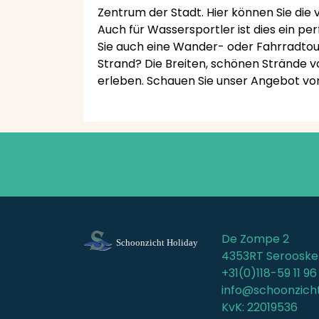
Zentrum der Stadt. Hier können Sie die
Auch für Wassersportler ist dies ein pe
Sie auch eine Wander- oder Fahrradtou
Strand? Die Breiten, schönen Strände v
erleben. Schauen Sie unser Angebot von
De Zompe 2
4353RT Serooske
+31(0)118-59 11 96
info@schoonzicht
KvK: 22019536