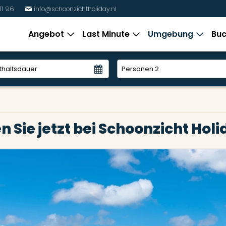
11 96
info@schoonzichtholiday.nl
%
Angebot
Last Minute
Umgebung
Buc
Personen
2
n Sie jetzt bei Schoonzicht Hol