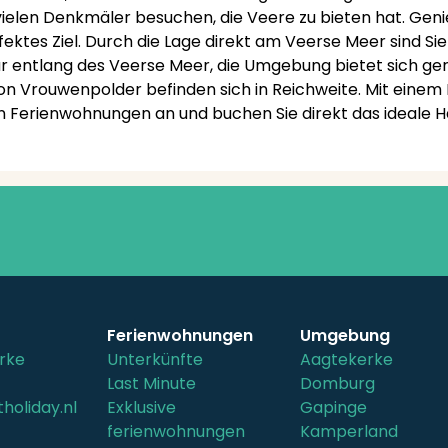
 vielen Denkmäler besuchen, die Veere zu bieten hat. Ge
rfektes Ziel. Durch die Lage direkt am Veerse Meer sind 
r entlang des Veerse Meer, die Umgebung bietet sich ger
on Vrouwenpolder befinden sich in Reichweite. Mit einem 
 Ferienwohnungen an und buchen Sie direkt das ideale Ha
Ferienwohnungen
Umgebung
rke
Unterkünfte
Aagtekerke
Last Minute
Domburg
holiday.nl
Exklusive
Gapinge
ferienwohnungen
Kamperland