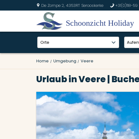
De Zompe 2,
4353RT Serooskerke
+31(0)118-59 
U
b
Home
Umgebung
Veere
Urlaub in Veere | Buche