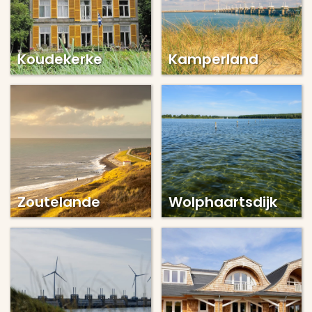
Koudekerke
Kamperland
Zoutelande
Wolphaartsdijk