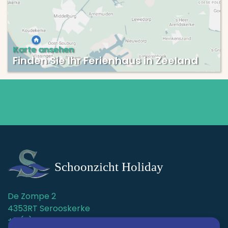
Karte ansehen
Finden Sie Ihr Ferienhaus in Zeeland
De Zompe 2
4353RT Serooskerke
+31(0)118-59 11 96