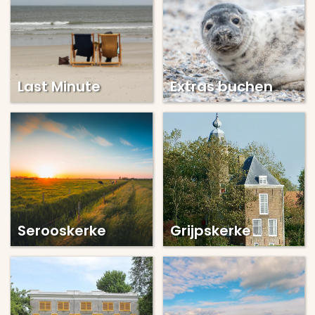
Last Minute
Extras buchen
Serooskerke
Grijpskerke