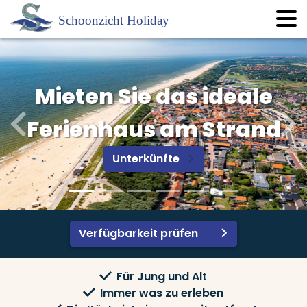
Mieten Sie das ideale
Mieten Sie das ideale
Ferienhaus am Strand
Ferienhaus für die
gesamte Familie
Unterkünfte
I
Unterkünfte
I
Verfügbarkeit prüfen
Für Jung und Alt
Immer was zu erleben