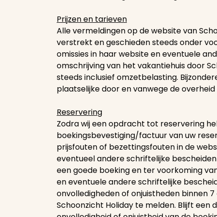
Prijzen en tarieven
Alle vermeldingen op de website van Schoo
verstrekt en geschieden steeds onder voor
omissies in haar website en eventuele an
omschrijving van het vakantiehuis door Sc
steeds inclusief omzetbelasting. Bijzond
plaatselijke door en vanwege de overhei
Reservering
Zodra wij een opdracht tot reservering heb
boekingsbevestiging/factuur van uw reserv
prijsfouten of bezettingsfouten in de web
eventueel andere schriftelijke bescheiden
een goede boeking en ter voorkoming van
en eventuele andere schriftelijke beschei
onvolledigheden of onjuistheden binnen 
Schoonzicht Holiday te melden. Blijft een d
onvolledigheid of onjuistheid van de boe