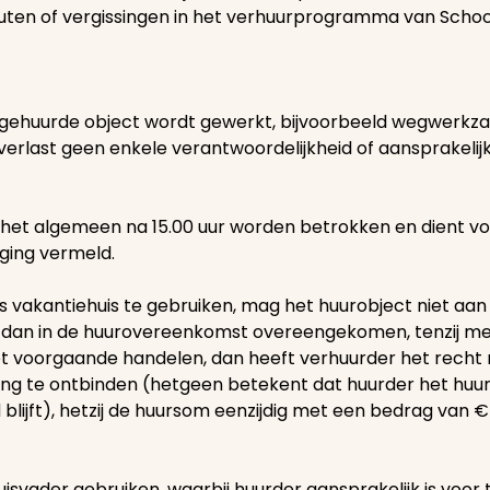
outen of vergissingen in het verhuurprogramma van Scho
t gehuurde object wordt gewerkt, bijvoorbeeld wegwerkz
verlast geen enkele verantwoordelijkheid of aansprakeli
het algemeen na 15.00 uur worden betrokken en dient voor
iging vermeld.
ls vakantiehuis te gebruiken, mag het huurobject niet aan
an in de huurovereenkomst overeengekomen, tenzij met
et voorgaande handelen, dan heeft verhuurder het recht na
g te ontbinden (hetgeen betekent dat huurder het huuro
lijft), hetzij de huursom eenzijdig met een bedrag van €
uisvader gebruiken, waarbij huurder aansprakelijk is voor