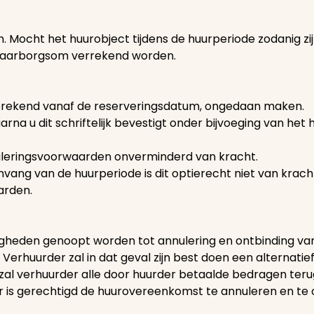
Mocht het huurobject tijdens de huurperiode zodanig zi
e waarborgsom verrekend worden.
 gerekend vanaf de reserveringsdatum, ongedaan maken.
arna u dit schriftelijk bevestigt onder bijvoeging van het 
nnuleringsvoorwaarden onverminderd van kracht.
nvang van de huurperiode is dit optierecht niet van krach
arden.
gheden genoopt worden tot annulering en ontbinding va
. Verhuurder zal in dat geval zijn best doen een alternati
 zal verhuurder alle door huurder betaalde bedragen ter
r is gerechtigd de huurovereenkomst te annuleren en te