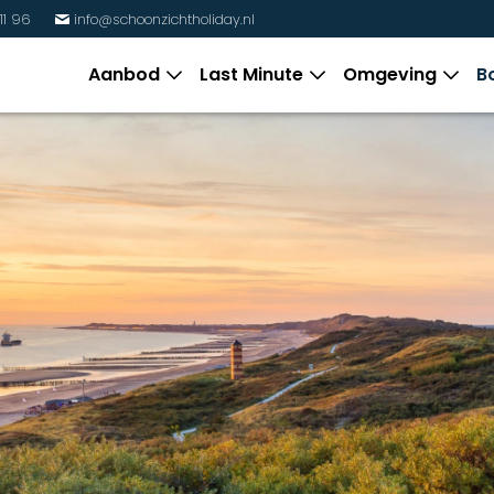
11 96
info@schoonzichtholiday.nl
%
Aanbod
Last Minute
Omgeving
B