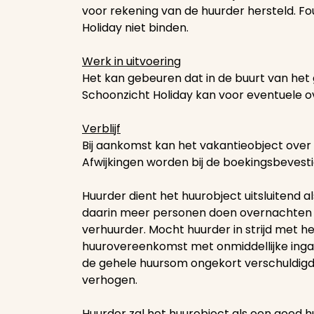
voor rekening van de huurder hersteld. F
Holiday niet binden.
Werk in uitvoering
Het kan gebeuren dat in de buurt van he
Schoonzicht Holiday kan voor eventuele o
Verblijf
Bij aankomst kan het vakantieobject over 
Afwijkingen worden bij de boekingsbevest
Huurder dient het huurobject uitsluitend a
daarin meer personen doen overnachten d
verhuurder. Mocht huurder in strijd met h
huurovereenkomst met onmiddellijke ingan
de gehele huursom ongekort verschuldigd b
verhogen.
Huurder zal het huurobject als een goed h