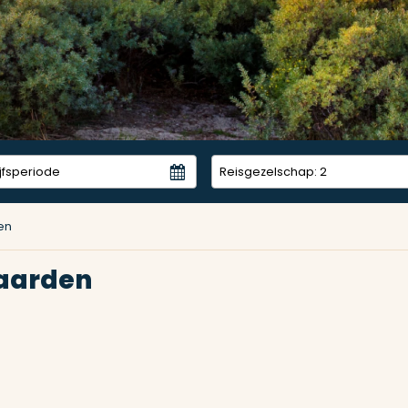
Reisgezelschap:
2
en
aarden