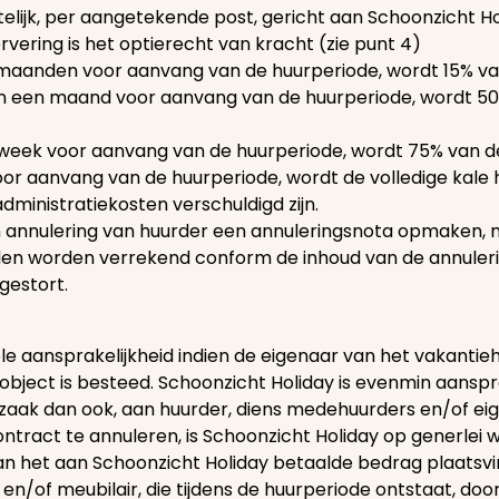
ftelijk, per aangetekende post, gericht aan Schoonzicht H
rvering is het optierecht van kracht (zie punt 4)
ie maanden voor aanvang van de huurperiode, wordt 15% va
en een maand voor aanvang van de huurperiode, wordt 50
 week voor aanvang van de huurperiode, wordt 75% van d
oor aanvang van de huurperiode, wordt de volledige kale
 administratiekosten verschuldigd zijn.
n annulering van huurder een annuleringsnota opmaken,
ullen worden verrekend conform de inhoud van de annuleri
gestort.
 aansprakelijkheid indien de eigenaar van het vakantiehui
 object is besteed. Schoonzicht Holiday is evenmin aanspr
rzaak dan ook, aan huurder, diens medehuurders en/of e
act te annuleren, is Schoonzicht Holiday op generlei wijz
e van het aan Schoonzicht Holiday betaalde bedrag plaatsvi
en/of meubilair, die tijdens de huurperiode ontstaat, doo