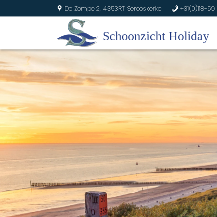
De Zompe 2,
4353RT Serooskerke
+31(0)118-59 
U
b