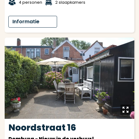
t
1
4 personen
2 slaapkamers
Informatie
y
Noordstraat 16
Domburg - Nieuw in de verhuur!