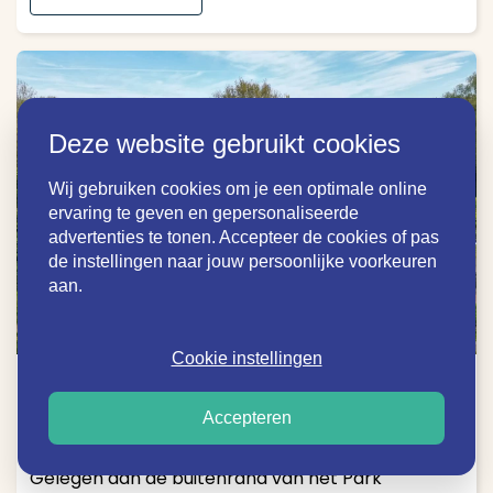
Deze website gebruikt cookies
Wij gebruiken cookies om je een optimale online
ervaring te geven en gepersonaliseerde
advertenties te tonen. Accepteer de cookies of pas
de instellingen naar jouw persoonlijke voorkeuren
aan.
y
Cookie instellingen
Park Reygersbergh 57
Accepteren
Oostkapelle - Terug in de verhuur!
Gelegen aan de buitenrand van het Park