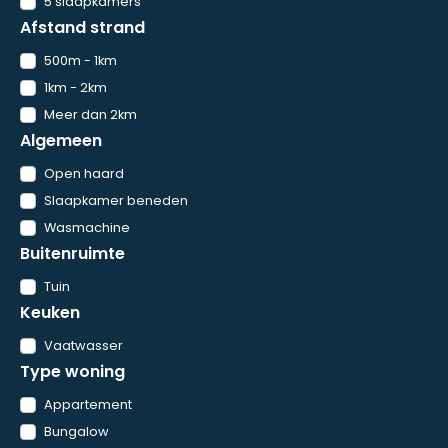
5 slaapkamers
Afstand strand
500m - 1km
1km - 2km
Meer dan 2km
Algemeen
Open haard
Slaapkamer beneden
Wasmachine
Buitenruimte
Tuin
Keuken
Vaatwasser
Type woning
Appartement
Bungalow