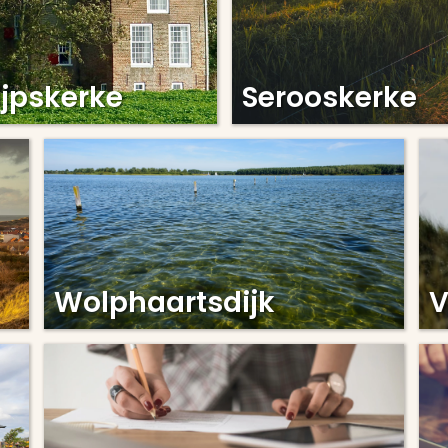
ijpskerke
Serooskerke
Wolphaartsdijk
V