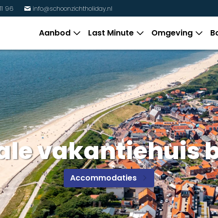
11 96
info@schoonzichtholiday.nl
%
Aanbod
Last Minute
Omgeving
B
eale vakantiehuis 
Accommodaties
I