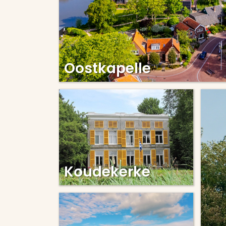
Oostkapelle
Koudekerke