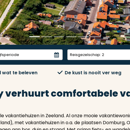
Reisgezelschap:
2
jd wat te beleven
De kust is nooit ver weg
y verhuurt comfortabele va
e vakantiehuizen in Zeeland. Al onze mooie vakantiewoni
and), met vakantiehuizen in o.a. de plaatsen Domburg, O
gen aan bos, duin en strand. Met prima fiets- en wandelr