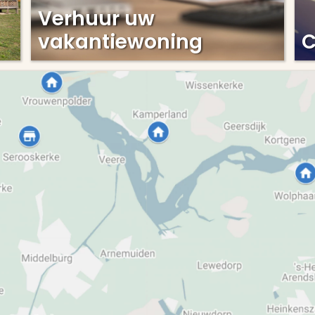
Verhuur uw
vakantiewoning
C