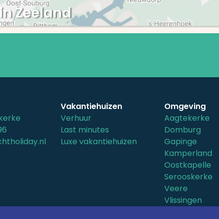
in Zeeland
Vakantiehuizen
Omgeving
kerke
Verhuur
Aagtekerke
96
Last minutes
Domburg
htholiday.nl
Luxe vakantiehuizen
Gapinge
Kamperland
Oostkapelle
Serooskerke
Veere
Vlissingen
Vrouwenpold