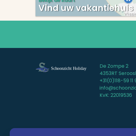
Bekijk de kaart
Vind uw vakantiehuis 
De Zompe 2
4353RT Seroos
+31(0)118-59 11 
info@schoonzic
KvK: 22019536