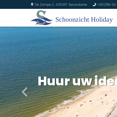
De Zompe 2,
4353RT Serooskerke
+31(0)118-59 
U
b
Huur uw id