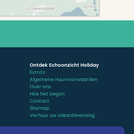
Ontdek Schoonzicht Holiday
Extra's
Algemene Huurvoorwaarden
Over ons
Hoe het begon
Contact
Sitemap
Verhuur uw vakantiewoning
er